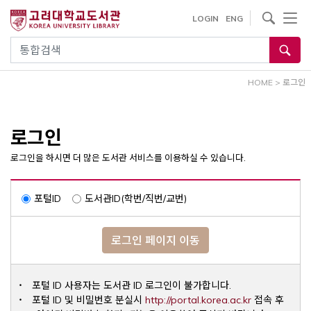
내
사이트내 검색
LOGIN
ENG
용
으
통합검색
로
건
HOME
>
로그인
너
뛰
기
로그인
로그인을 하시면 더 많은 도서관 서비스를 이용하실 수 있습니다.
포털ID
도서관ID(학번/직번/교번)
로그인 페이지 이동
포털 ID 사용자는 도서관 ID 로그인이 불가합니다.
Opens a ne
포털 ID 및 비밀번호 분실시
http://portal.korea.ac.kr
접속 후