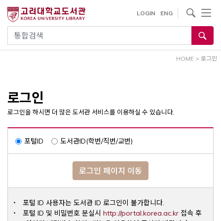
내
사이트내 검색
LOGIN
ENG
용
으
통합검색
로
건
HOME
>
로그인
너
뛰
기
로그인
로그인을 하시면 더 많은 도서관 서비스를 이용하실 수 있습니다.
포털ID
도서관ID(학번/직번/교번)
로그인 페이지 이동
포털 ID 사용자는 도서관 ID 로그인이 불가합니다.
Opens a ne
포털 ID 및 비밀번호 분실시
http://portal.korea.ac.kr
접속 후