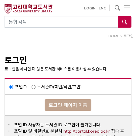
내
사이트내 검색
LOGIN
ENG
용
으
통합검색
로
건
HOME
>
로그인
너
뛰
기
로그인
로그인을 하시면 더 많은 도서관 서비스를 이용하실 수 있습니다.
포털ID
도서관ID(학번/직번/교번)
로그인 페이지 이동
포털 ID 사용자는 도서관 ID 로그인이 불가합니다.
Opens a ne
포털 ID 및 비밀번호 분실시
http://portal.korea.ac.kr
접속 후