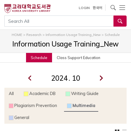
내
사이트내 검색
LOGIN
한국어
용
으
통합검색
로
건
HOME
>
Research
>
Information Usage Training_New
>
Schedule
너
Information Usage Training_New
뛰
기
Schedule
Class Support Education
.
All
Academic DB
Writing Giuide
Plagiarism Prevention
Multimedia
General