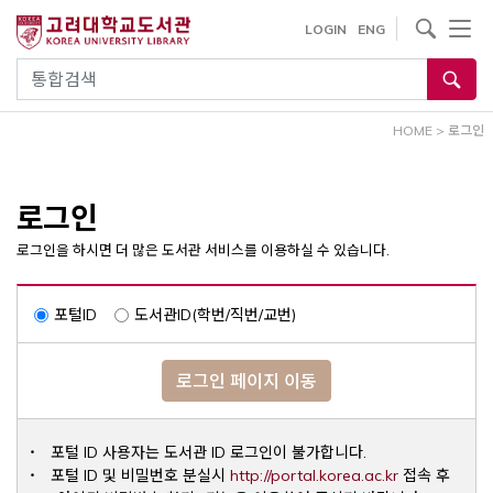
내
사이트내 검색
LOGIN
ENG
용
으
통합검색
로
건
HOME
>
로그인
너
뛰
기
로그인
로그인을 하시면 더 많은 도서관 서비스를 이용하실 수 있습니다.
포털ID
도서관ID(학번/직번/교번)
로그인 페이지 이동
포털 ID 사용자는 도서관 ID 로그인이 불가합니다.
Opens a ne
포털 ID 및 비밀번호 분실시
http://portal.korea.ac.kr
접속 후