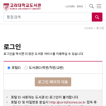
내
사이트내 검색
LOGIN
ENG
용
으
통합검색
로
건
HOME
>
로그인
너
뛰
기
로그인
로그인을 하시면 더 많은 도서관 서비스를 이용하실 수 있습니다.
포털ID
도서관ID(학번/직번/교번)
로그인 페이지 이동
포털 ID 사용자는 도서관 ID 로그인이 불가합니다.
Opens a ne
포털 ID 및 비밀번호 분실시
http://portal.korea.ac.kr
접속 후