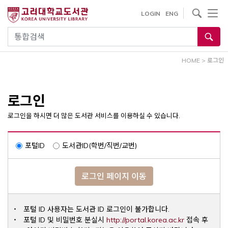
내
사이트내 검색
LOGIN
ENG
용
으
통합검색
로
건
HOME
>
로그인
너
뛰
기
로그인
로그인을 하시면 더 많은 도서관 서비스를 이용하실 수 있습니다.
포털ID
도서관ID(학번/직번/교번)
로그인 페이지 이동
포털 ID 사용자는 도서관 ID 로그인이 불가합니다.
Opens a ne
포털 ID 및 비밀번호 분실시
http://portal.korea.ac.kr
접속 후