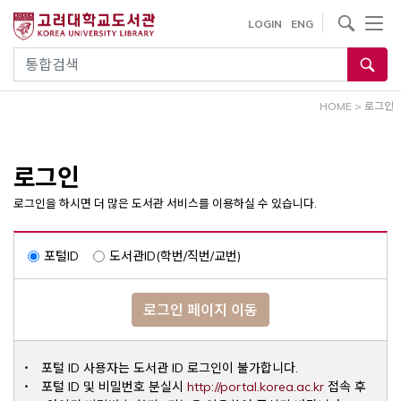
내
사이트내 검색
LOGIN
ENG
용
으
통합검색
로
건
HOME
>
로그인
너
뛰
기
로그인
로그인을 하시면 더 많은 도서관 서비스를 이용하실 수 있습니다.
포털ID
도서관ID(학번/직번/교번)
로그인 페이지 이동
포털 ID 사용자는 도서관 ID 로그인이 불가합니다.
Opens a ne
포털 ID 및 비밀번호 분실시
http://portal.korea.ac.kr
접속 후