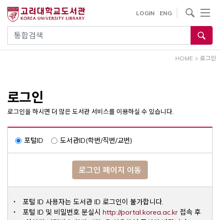
내
사이트내 검색
LOGIN
ENG
용
으
통합검색
로
건
HOME
>
로그인
너
뛰
기
로그인
로그인을 하시면 더 많은 도서관 서비스를 이용하실 수 있습니다.
포털ID
도서관ID(학번/직번/교번)
로그인 페이지 이동
포털 ID 사용자는 도서관 ID 로그인이 불가합니다.
Opens a ne
포털 ID 및 비밀번호 분실시
http://portal.korea.ac.kr
접속 후