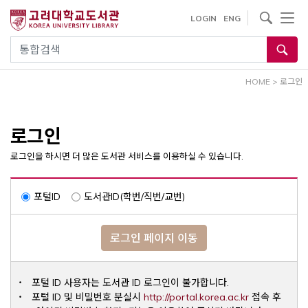
내
사이트내 검색
LOGIN
ENG
용
으
통합검색
로
건
HOME
>
로그인
너
뛰
기
로그인
로그인을 하시면 더 많은 도서관 서비스를 이용하실 수 있습니다.
포털ID
도서관ID(학번/직번/교번)
로그인 페이지 이동
포털 ID 사용자는 도서관 ID 로그인이 불가합니다.
Opens a ne
포털 ID 및 비밀번호 분실시
http://portal.korea.ac.kr
접속 후