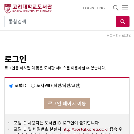
내
사이트내 검색
LOGIN
ENG
용
으
통합검색
로
건
HOME
>
로그인
너
뛰
기
로그인
로그인을 하시면 더 많은 도서관 서비스를 이용하실 수 있습니다.
포털ID
도서관ID(학번/직번/교번)
로그인 페이지 이동
포털 ID 사용자는 도서관 ID 로그인이 불가합니다.
Opens a ne
포털 ID 및 비밀번호 분실시
http://portal.korea.ac.kr
접속 후