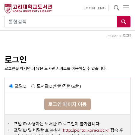
내
사이트내 검색
LOGIN
ENG
용
으
통합검색
로
건
HOME
>
로그인
너
뛰
기
로그인
로그인을 하시면 더 많은 도서관 서비스를 이용하실 수 있습니다.
포털ID
도서관ID(학번/직번/교번)
로그인 페이지 이동
포털 ID 사용자는 도서관 ID 로그인이 불가합니다.
Opens a ne
포털 ID 및 비밀번호 분실시
http://portal.korea.ac.kr
접속 후