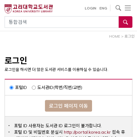
내
사이트내 검색
LOGIN
ENG
용
으
통합검색
로
건
HOME
>
로그인
너
뛰
기
로그인
로그인을 하시면 더 많은 도서관 서비스를 이용하실 수 있습니다.
포털ID
도서관ID(학번/직번/교번)
로그인 페이지 이동
포털 ID 사용자는 도서관 ID 로그인이 불가합니다.
Opens a ne
포털 ID 및 비밀번호 분실시
http://portal.korea.ac.kr
접속 후