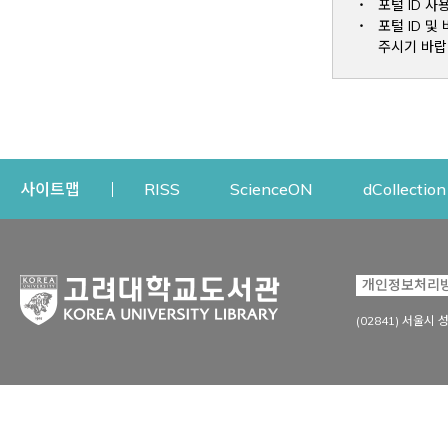
포털 ID 사
포털 ID 
주시기 바랍
Opens a new window
Opens a new win
사이트맵
RISS
ScienceON
dCollection
자료이용
연구지원
개인정보처리
Open
자료찾기
연구지원 서비스
(02841) 서울시 
상세검색
정보이용교육
강의수업자료
학술지 등재/평가 정보
데이터베이스
투고 저널 추천
전자저널
연구 동향 분석
전자책·이러닝
오픈액세스 출판 지원