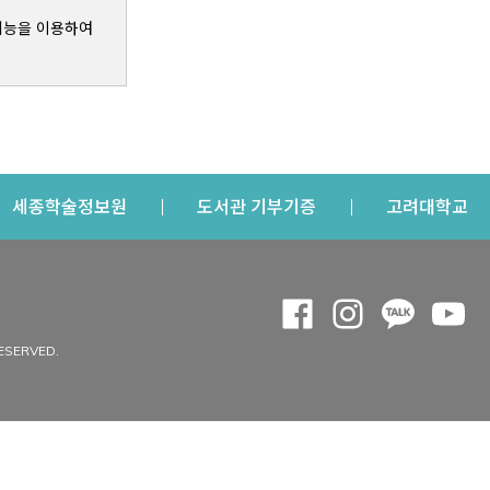
기능을 이용하여
s a new window
Opens a new window
Opens a new windo
Op
세종학술정보원
도서관 기부기증
고려대학교
나의공간
Opens a new window
Opens a new 
Opens a
Op
 window
내정보
ESERVED.
내서재
개인공지
이용자정보 관리
연회비·이용증
이용현황