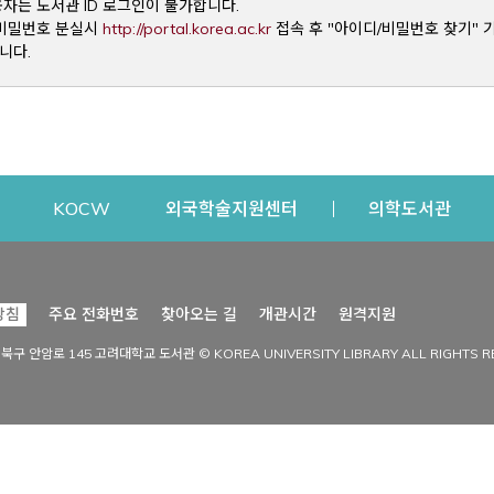
용자는 도서관 ID 로그인이 불가합니다.
Opens a new window
및 비밀번호 분실시
http://portal.korea.ac.kr
접속 후 "아이디/비밀번호 찾기" 
니다.
dow
Opens a new window
Opens a new window
Opens a new window
Open
KOCW
외국학술지원센터
의학도서관
시설이용
커뮤니티
Opens a new
방침
주요 전화번호
찾아오는 길
개관시간
원격지원
s a new window
시설찾기
도서관 소식
성북구 안암로 145 고려대학교 도서관 © KOREA UNIVERSITY LIBRARY ALL RIGHTS R
Opens a new window
시설·좌석 예약·현황
공지사항
중앙도서관
보도자료
중앙도서관(대학원)
홍보자료
학술정보관(CDL)
현황·통계
과학도서관
FAQ & QnA