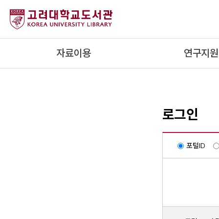
내
용
으
로
자료이용
연구지원
건
너
뛰
기
로그인
포털ID