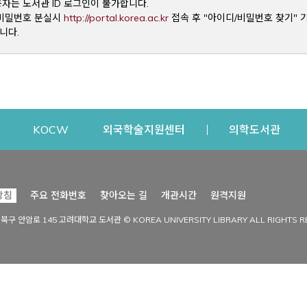
용자는 도서관 ID 로그인이 불가합니다.
Opens a new window
및 비밀번호 분실시
http://portal.korea.ac.kr
접속 후 "아이디/비밀번호 찾기" 
니다.
dow
Opens a new window
Opens a new window
Opens a new window
Open
KOCW
외국학술지원센터
의학도서관
시설이용
커뮤니티
Opens a new
방침
주요 전화번호
찾아오는 길
개관시간
원격지원
s a new window
시설찾기
도서관 소식
성북구 안암로 145 고려대학교 도서관 © KOREA UNIVERSITY LIBRARY ALL RIGHTS R
Opens a new window
시설·좌석 예약·현황
공지사항
중앙도서관
보도자료
중앙도서관(대학원)
홍보자료
학술정보관(CDL)
현황·통계
과학도서관
FAQ & QnA