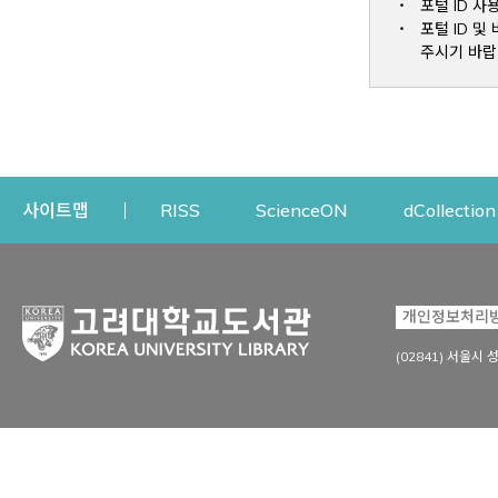
포털 ID 사
포털 ID 
주시기 바랍
Opens a new window
Opens a new win
사이트맵
RISS
ScienceON
dCollection
자료이용
연구지원
개인정보처리
Open
자료찾기
연구지원 서비스
(02841) 서울시 
상세검색
정보이용교육
강의수업자료
학술지 등재/평가 정보
데이터베이스
투고 저널 추천
전자저널
연구 동향 분석
전자책·이러닝
오픈액세스 출판 지원