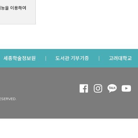
기능을 이용하여
s a new window
Opens a new window
Opens a new windo
Op
세종학술정보원
도서관 기부기증
고려대학교
나의공간
Opens a new window
Opens a new 
Opens a
Op
 window
내정보
ESERVED.
내서재
개인공지
이용자정보 관리
연회비·이용증
이용현황