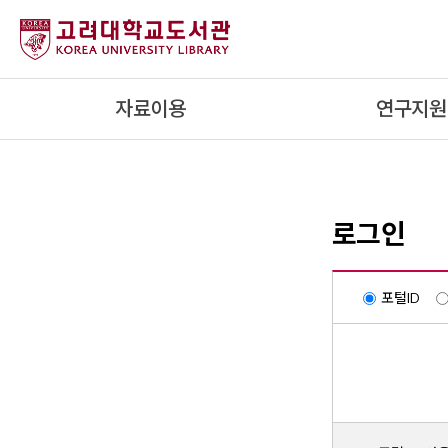
내
용
으
로
자료이용
연구지원
건
너
뛰
기
로그인
포털ID