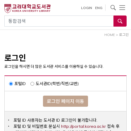
내
사이트내 검색
LOGIN
ENG
용
으
통합검색
로
건
HOME
>
로그인
너
뛰
기
로그인
로그인을 하시면 더 많은 도서관 서비스를 이용하실 수 있습니다.
포털ID
도서관ID(학번/직번/교번)
로그인 페이지 이동
포털 ID 사용자는 도서관 ID 로그인이 불가합니다.
Opens a ne
포털 ID 및 비밀번호 분실시
http://portal.korea.ac.kr
접속 후