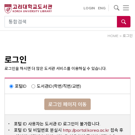
내
사이트내 검색
LOGIN
ENG
용
으
통합검색
로
건
HOME
>
로그인
너
뛰
기
로그인
로그인을 하시면 더 많은 도서관 서비스를 이용하실 수 있습니다.
포털ID
도서관ID(학번/직번/교번)
로그인 페이지 이동
포털 ID 사용자는 도서관 ID 로그인이 불가합니다.
Opens a ne
포털 ID 및 비밀번호 분실시
http://portal.korea.ac.kr
접속 후