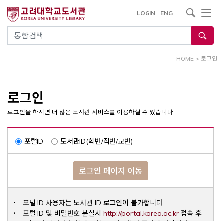
내
사이트내 검색
LOGIN
ENG
용
으
통합검색
로
건
HOME
>
로그인
너
뛰
기
로그인
로그인을 하시면 더 많은 도서관 서비스를 이용하실 수 있습니다.
포털ID
도서관ID(학번/직번/교번)
로그인 페이지 이동
포털 ID 사용자는 도서관 ID 로그인이 불가합니다.
Opens a ne
포털 ID 및 비밀번호 분실시
http://portal.korea.ac.kr
접속 후