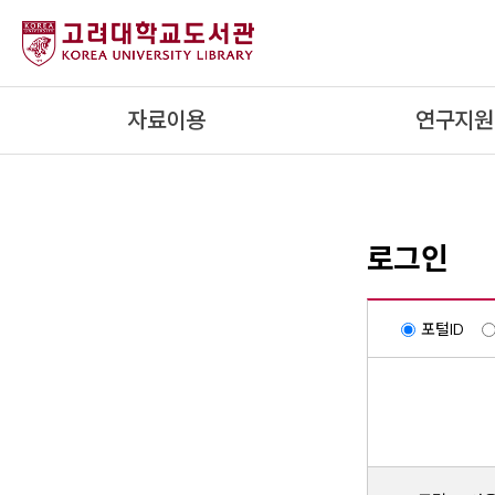
내
용
으
로
자료이용
연구지원
건
너
뛰
기
로그인
포털ID