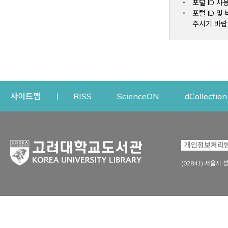
포털 ID 사
포털 ID 
주시기 바랍
Opens a new window
Opens a new win
사이트맵
RISS
ScienceON
dCollection
자료이용
연구지원
개인정보처리
Open
자료찾기
연구지원 서비스
(02841) 서울시 
상세검색
정보이용교육
강의수업자료
학술지 등재/평가 정보
데이터베이스
투고 저널 추천
전자저널
연구 동향 분석
전자책·이러닝
오픈액세스 출판 지원