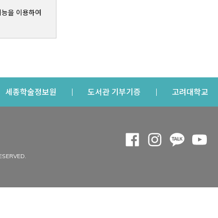
기능을 이용하여
s a new window
Opens a new window
Opens a new windo
Op
세종학술정보원
도서관 기부기증
고려대학교
나의공간
Opens a new window
Opens a new 
Opens a
Op
 window
내정보
ESERVED.
내서재
개인공지
이용자정보 관리
연회비·이용증
이용현황