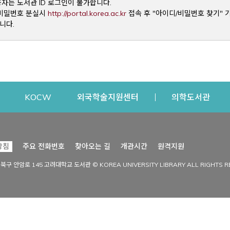
용자는 도서관 ID 로그인이 불가합니다.
Opens a new window
및 비밀번호 분실시
http://portal.korea.ac.kr
접속 후 "아이디/비밀번호 찾기" 
니다.
dow
Opens a new window
Opens a new window
Opens a new window
Open
KOCW
외국학술지원센터
의학도서관
시설이용
커뮤니티
Opens a new
방침
주요 전화번호
찾아오는 길
개관시간
원격지원
s a new window
시설찾기
도서관 소식
성북구 안암로 145 고려대학교 도서관 © KOREA UNIVERSITY LIBRARY ALL RIGHTS R
Opens a new window
시설·좌석 예약·현황
공지사항
중앙도서관
보도자료
중앙도서관(대학원)
홍보자료
학술정보관(CDL)
현황·통계
과학도서관
FAQ & QnA