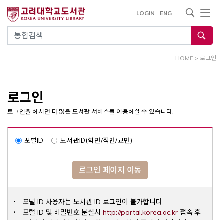
내
사이트내 검색
LOGIN
ENG
용
으
통합검색
로
건
HOME
>
로그인
너
뛰
기
로그인
로그인을 하시면 더 많은 도서관 서비스를 이용하실 수 있습니다.
포털ID
도서관ID(학번/직번/교번)
로그인 페이지 이동
포털 ID 사용자는 도서관 ID 로그인이 불가합니다.
Opens a ne
포털 ID 및 비밀번호 분실시
http://portal.korea.ac.kr
접속 후