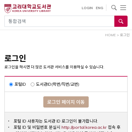
내
사이트내 검색
LOGIN
ENG
용
으
통합검색
로
건
HOME
>
로그인
너
뛰
기
로그인
로그인을 하시면 더 많은 도서관 서비스를 이용하실 수 있습니다.
포털ID
도서관ID(학번/직번/교번)
로그인 페이지 이동
포털 ID 사용자는 도서관 ID 로그인이 불가합니다.
Opens a ne
포털 ID 및 비밀번호 분실시
http://portal.korea.ac.kr
접속 후