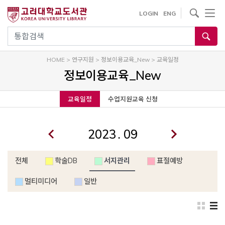
내
사이트내 검색
LOGIN
ENG
용
으
통합검색
로
건
HOME
>
연구지원
>
정보이용교육_New
>
교육일정
너
정보이용교육_New
뛰
기
교육일정
수업지원교육 신청
.
전체
학술DB
서지관리
표절예방
멀티미디어
일반