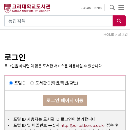
내
사이트내 검색
LOGIN
ENG
용
으
통합검색
로
건
HOME
>
로그인
너
뛰
기
로그인
로그인을 하시면 더 많은 도서관 서비스를 이용하실 수 있습니다.
포털ID
도서관ID(학번/직번/교번)
로그인 페이지 이동
포털 ID 사용자는 도서관 ID 로그인이 불가합니다.
Opens a ne
포털 ID 및 비밀번호 분실시
http://portal.korea.ac.kr
접속 후