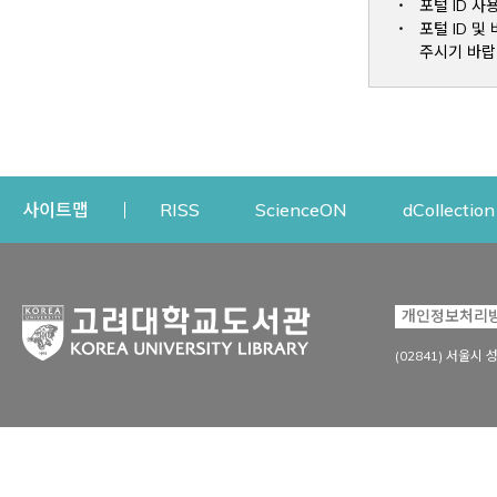
포털 ID 사
포털 ID 
주시기 바랍
Opens a new window
Opens a new win
사이트맵
RISS
ScienceON
dCollection
자료이용
연구지원
개인정보처리
Open
자료찾기
연구지원 서비스
(02841) 서울시 
상세검색
정보이용교육
강의수업자료
학술지 등재/평가 정보
데이터베이스
투고 저널 추천
전자저널
연구 동향 분석
전자책·이러닝
오픈액세스 출판 지원