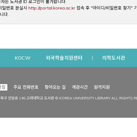
용자는 도서관 ID 로그인이 불가합니다.
Opens a new window
및 비밀번호 분실시
http://portal.korea.ac.kr
접속 후 "아이디/비밀번호 찾기" 
니다.
dow
Opens a new window
Opens a new window
Opens a new window
Open
KOCW
외국학술지원센터
의학도서관
시설이용
커뮤니티
Opens a new
방침
주요 전화번호
찾아오는 길
개관시간
원격지원
s a new window
시설찾기
도서관 소식
성북구 안암로 145 고려대학교 도서관 © KOREA UNIVERSITY LIBRARY ALL RIGHTS R
Opens a new window
시설·좌석 예약·현황
공지사항
중앙도서관
보도자료
중앙도서관(대학원)
홍보자료
학술정보관(CDL)
현황·통계
과학도서관
FAQ & QnA