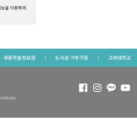
기능을 이용하여
s a new window
Opens a new window
Opens a new windo
Op
세종학술정보원
도서관 기부기증
고려대학교
나의공간
Opens a new window
Opens a new 
Opens a
Op
 window
내정보
ESERVED.
내서재
개인공지
이용자정보 관리
연회비·이용증
이용현황