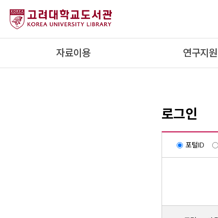
내
용
으
로
자료이용
연구지원
건
너
뛰
기
로그인
포털ID