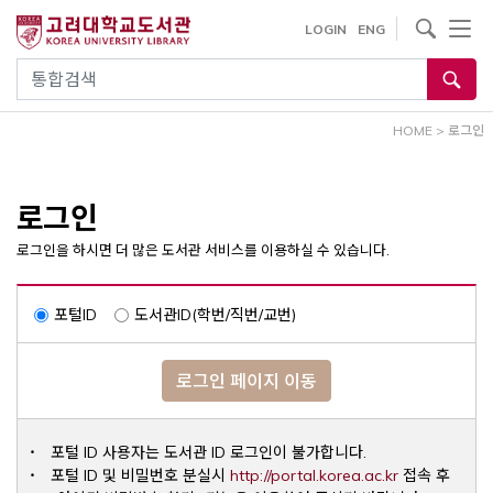
내
사이트내 검색
LOGIN
ENG
용
으
통합검색
로
건
HOME
>
로그인
너
뛰
기
로그인
로그인을 하시면 더 많은 도서관 서비스를 이용하실 수 있습니다.
포털ID
도서관ID(학번/직번/교번)
로그인 페이지 이동
포털 ID 사용자는 도서관 ID 로그인이 불가합니다.
Opens a ne
포털 ID 및 비밀번호 분실시
http://portal.korea.ac.kr
접속 후