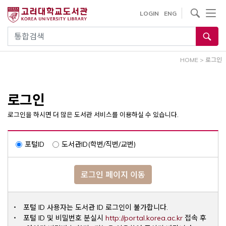
내
사이트내 검색
LOGIN
ENG
용
으
통합검색
로
건
HOME
>
로그인
너
뛰
기
로그인
로그인을 하시면 더 많은 도서관 서비스를 이용하실 수 있습니다.
포털ID
도서관ID(학번/직번/교번)
로그인 페이지 이동
포털 ID 사용자는 도서관 ID 로그인이 불가합니다.
Opens a ne
포털 ID 및 비밀번호 분실시
http://portal.korea.ac.kr
접속 후