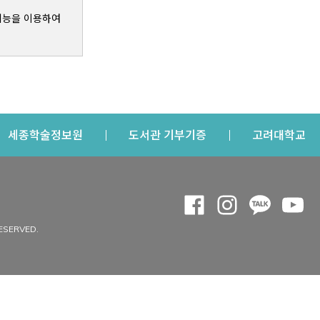
기능을 이용하여
s a new window
Opens a new window
Opens a new windo
Op
세종학술정보원
도서관 기부기증
고려대학교
나의공간
Opens a new window
Opens a new 
Opens a
Op
 window
내정보
ESERVED.
내서재
개인공지
이용자정보 관리
연회비·이용증
이용현황