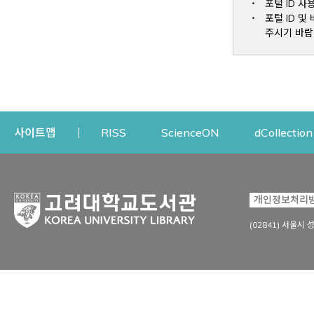
포털 ID 사
포털 ID 
주시기 바랍
Opens a new window
Opens a new win
사이트맵
RISS
ScienceON
dCollection
자료이용
연구지원
개인정보처리
Open
자료찾기
연구지원 서비스
(02841) 서울시 
상세검색
정보이용교육
강의수업자료
학술지 등재/평가 정보
데이터베이스
투고 저널 추천
전자저널
연구 동향 분석
전자책·이러닝
오픈액세스 출판 지원