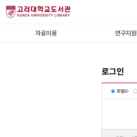
내
용
으
로
자료이용
연구지원
건
너
뛰
기
로그인
포털ID