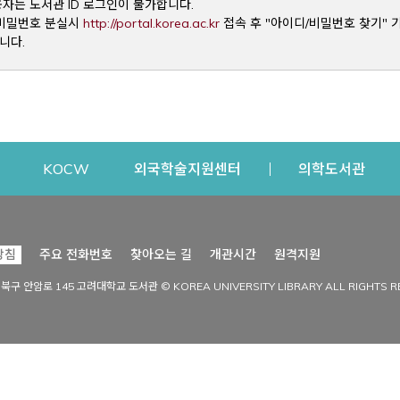
용자는 도서관 ID 로그인이 불가합니다.
Opens a new window
및 비밀번호 분실시
http://portal.korea.ac.kr
접속 후 "아이디/비밀번호 찾기" 
니다.
dow
Opens a new window
Opens a new window
Opens a new window
Open
KOCW
외국학술지원센터
의학도서관
시설이용
커뮤니티
Opens a new
방침
주요 전화번호
찾아오는 길
개관시간
원격지원
s a new window
시설찾기
도서관 소식
성북구 안암로 145 고려대학교 도서관 © KOREA UNIVERSITY LIBRARY ALL RIGHTS R
Opens a new window
시설·좌석 예약·현황
공지사항
중앙도서관
보도자료
중앙도서관(대학원)
홍보자료
학술정보관(CDL)
현황·통계
과학도서관
FAQ & QnA