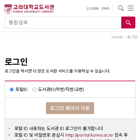
내
사이트내 검색
LOGIN
ENG
용
으
통합검색
로
건
HOME
>
로그인
너
뛰
기
로그인
로그인을 하시면 더 많은 도서관 서비스를 이용하실 수 있습니다.
포털ID
도서관ID(학번/직번/교번)
로그인 페이지 이동
포털 ID 사용자는 도서관 ID 로그인이 불가합니다.
Opens a ne
포털 ID 및 비밀번호 분실시
http://portal.korea.ac.kr
접속 후