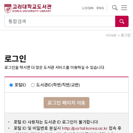
내
사이트내 검색
LOGIN
ENG
용
으
통합검색
로
건
HOME
>
로그인
너
뛰
기
로그인
로그인을 하시면 더 많은 도서관 서비스를 이용하실 수 있습니다.
포털ID
도서관ID(학번/직번/교번)
로그인 페이지 이동
포털 ID 사용자는 도서관 ID 로그인이 불가합니다.
Opens a ne
포털 ID 및 비밀번호 분실시
http://portal.korea.ac.kr
접속 후