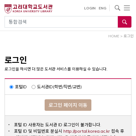
내
사이트내 검색
LOGIN
ENG
용
으
통합검색
로
건
HOME
>
로그인
너
뛰
기
로그인
로그인을 하시면 더 많은 도서관 서비스를 이용하실 수 있습니다.
포털ID
도서관ID(학번/직번/교번)
로그인 페이지 이동
포털 ID 사용자는 도서관 ID 로그인이 불가합니다.
Opens a ne
포털 ID 및 비밀번호 분실시
http://portal.korea.ac.kr
접속 후