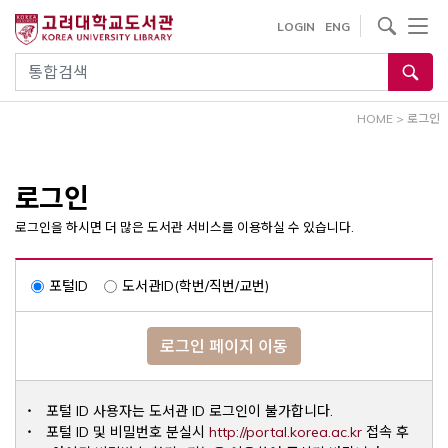
내
사이트내 검색
LOGIN
ENG
용
으
통합검색
로
건
HOME
>
로그인
너
뛰
기
로그인
로그인을 하시면 더 많은 도서관 서비스를 이용하실 수 있습니다.
포털ID
도서관ID(학번/직번/교번)
로그인 페이지 이동
포털 ID 사용자는 도서관 ID 로그인이 불가합니다.
Opens a ne
포털 ID 및 비밀번호 분실시
http://portal.korea.ac.kr
접속 후