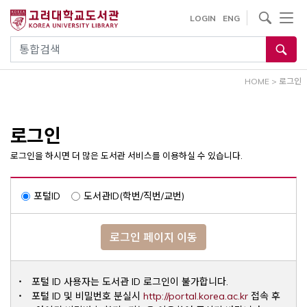
내
사이트내 검색
LOGIN
ENG
용
으
통합검색
로
건
HOME
>
로그인
너
뛰
기
로그인
로그인을 하시면 더 많은 도서관 서비스를 이용하실 수 있습니다.
포털ID
도서관ID(학번/직번/교번)
로그인 페이지 이동
포털 ID 사용자는 도서관 ID 로그인이 불가합니다.
Opens a ne
포털 ID 및 비밀번호 분실시
http://portal.korea.ac.kr
접속 후