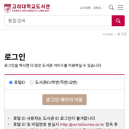
내
사이트내 검색
LOGIN
ENG
용
으
통합검색
로
건
HOME
>
로그인
너
뛰
기
로그인
로그인을 하시면 더 많은 도서관 서비스를 이용하실 수 있습니다.
포털ID
도서관ID(학번/직번/교번)
로그인 페이지 이동
포털 ID 사용자는 도서관 ID 로그인이 불가합니다.
Opens a ne
포털 ID 및 비밀번호 분실시
http://portal.korea.ac.kr
접속 후