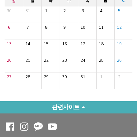
일
월
화
수
목
금
토
30
31
1
2
3
4
5
6
7
8
9
10
11
12
13
14
15
16
17
18
19
20
21
22
23
24
25
26
27
28
29
30
31
1
2
관련사이트
Opens a new window
Opens a new window
Opens a new window
Opens a new window