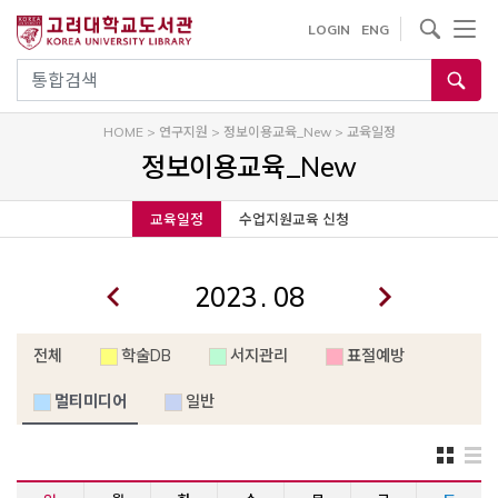
내
사이트내 검색
LOGIN
ENG
용
으
통합검색
로
건
HOME
>
연구지원
>
정보이용교육_New
>
교육일정
너
정보이용교육_New
뛰
기
교육일정
수업지원교육 신청
.
전체
학술DB
서지관리
표절예방
멀티미디어
일반