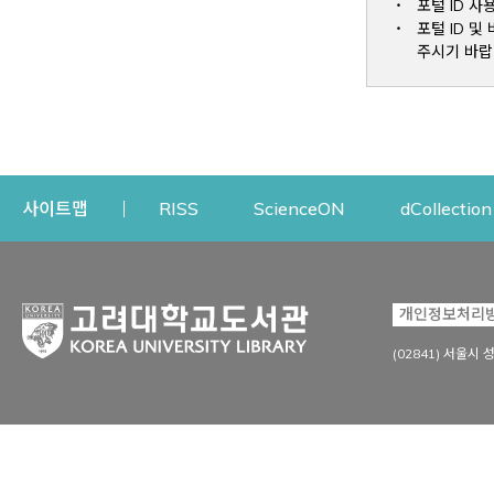
포털 ID 사
포털 ID 
주시기 바랍
Opens a new window
Opens a new win
사이트맵
RISS
ScienceON
dCollection
자료이용
연구지원
개인정보처리
Open
자료찾기
연구지원 서비스
(02841) 서울시 
상세검색
정보이용교육
강의수업자료
학술지 등재/평가 정보
데이터베이스
투고 저널 추천
전자저널
연구 동향 분석
전자책·이러닝
오픈액세스 출판 지원