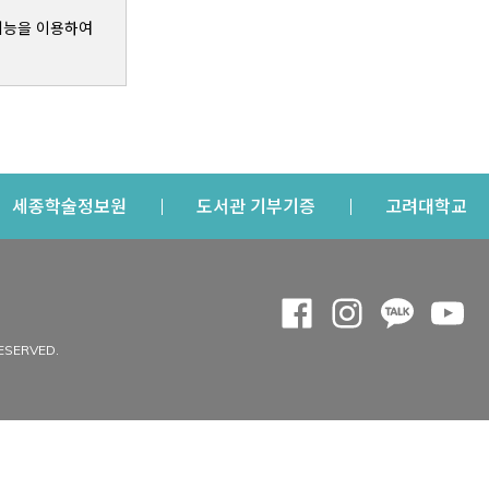
기능을 이용하여
s a new window
Opens a new window
Opens a new windo
Op
세종학술정보원
도서관 기부기증
고려대학교
나의공간
Opens a new window
Opens a new 
Opens a
Op
 window
내정보
ESERVED.
내서재
개인공지
이용자정보 관리
연회비·이용증
이용현황