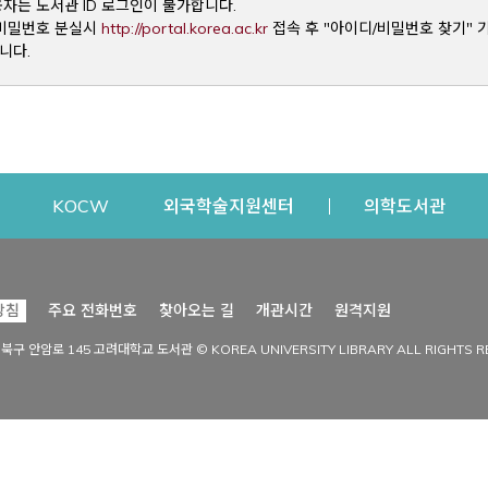
용자는 도서관 ID 로그인이 불가합니다.
Opens a new window
및 비밀번호 분실시
http://portal.korea.ac.kr
접속 후 "아이디/비밀번호 찾기" 
니다.
dow
Opens a new window
Opens a new window
Opens a new window
Open
KOCW
외국학술지원센터
의학도서관
시설이용
커뮤니티
Opens a new
방침
주요 전화번호
찾아오는 길
개관시간
원격지원
s a new window
시설찾기
도서관 소식
성북구 안암로 145 고려대학교 도서관 © KOREA UNIVERSITY LIBRARY ALL RIGHTS R
Opens a new window
시설·좌석 예약·현황
공지사항
중앙도서관
보도자료
중앙도서관(대학원)
홍보자료
학술정보관(CDL)
현황·통계
과학도서관
FAQ & QnA