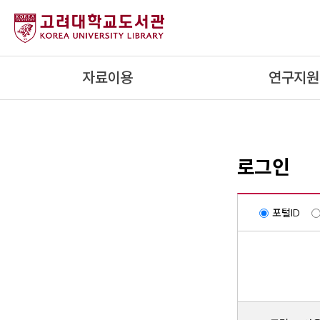
내
용
으
로
자료이용
연구지원
건
너
뛰
기
로그인
포털ID