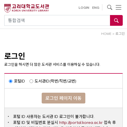
내
사이트내 검색
LOGIN
ENG
용
으
통합검색
로
건
HOME
>
로그인
너
뛰
기
로그인
로그인을 하시면 더 많은 도서관 서비스를 이용하실 수 있습니다.
포털ID
도서관ID(학번/직번/교번)
로그인 페이지 이동
포털 ID 사용자는 도서관 ID 로그인이 불가합니다.
Opens a ne
포털 ID 및 비밀번호 분실시
http://portal.korea.ac.kr
접속 후