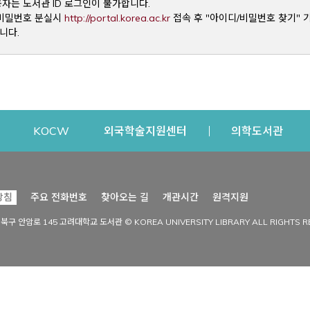
용자는 도서관 ID 로그인이 불가합니다.
Opens a new window
및 비밀번호 분실시
http://portal.korea.ac.kr
접속 후 "아이디/비밀번호 찾기" 
니다.
dow
Opens a new window
Opens a new window
Opens a new window
Open
KOCW
외국학술지원센터
의학도서관
시설이용
커뮤니티
Opens a new
방침
주요 전화번호
찾아오는 길
개관시간
원격지원
s a new window
시설찾기
도서관 소식
성북구 안암로 145 고려대학교 도서관 © KOREA UNIVERSITY LIBRARY ALL RIGHTS R
Opens a new window
시설·좌석 예약·현황
공지사항
중앙도서관
보도자료
중앙도서관(대학원)
홍보자료
학술정보관(CDL)
현황·통계
과학도서관
FAQ & QnA