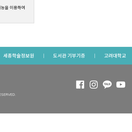
기능을 이용하여
s a new window
Opens a new window
Opens a new windo
Op
세종학술정보원
도서관 기부기증
고려대학교
나의공간
Opens a new window
Opens a new 
Opens a
Op
 window
내정보
ESERVED.
내서재
개인공지
이용자정보 관리
연회비·이용증
이용현황