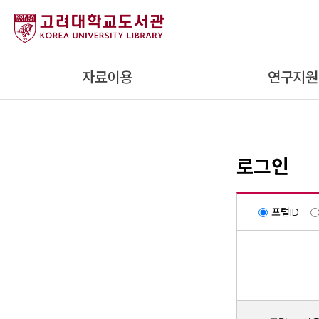
내
용
으
로
자료이용
연구지원
건
너
뛰
기
로그인
포털ID