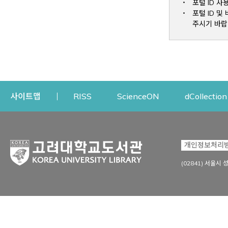
포털 ID 사
포털 ID 
주시기 바랍
Opens a new window
Opens a new win
사이트맵
RISS
ScienceON
dCollection
자료이용
연구지원
개인정보처리
Open
자료찾기
연구지원 서비스
(02841) 서울시 
상세검색
정보이용교육
강의수업자료
학술지 등재/평가 정보
데이터베이스
투고 저널 추천
전자저널
연구 동향 분석
전자책·이러닝
오픈액세스 출판 지원