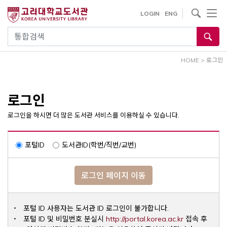
내
사이트내 검색
LOGIN
ENG
용
으
통합검색
로
건
HOME
>
로그인
너
뛰
기
로그인
로그인을 하시면 더 많은 도서관 서비스를 이용하실 수 있습니다.
포털ID
도서관ID(학번/직번/교번)
로그인 페이지 이동
포털 ID 사용자는 도서관 ID 로그인이 불가합니다.
Opens a ne
포털 ID 및 비밀번호 분실시
http://portal.korea.ac.kr
접속 후