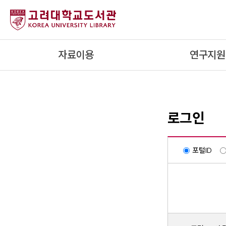
내
용
으
로
자료이용
연구지원
건
너
뛰
기
로그인
포털ID