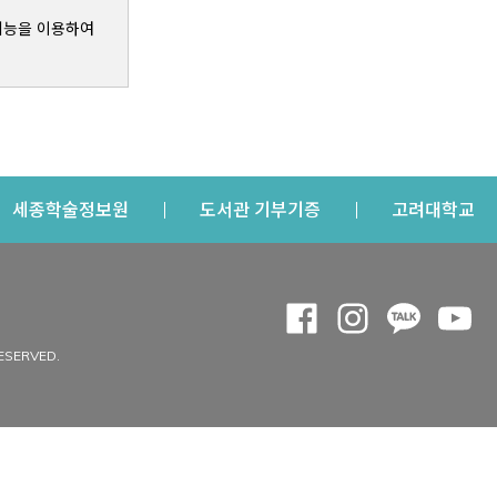
기능을 이용하여
s a new window
Opens a new window
Opens a new windo
Op
세종학술정보원
도서관 기부기증
고려대학교
나의공간
Opens a new window
Opens a new 
Opens a
Op
 window
내정보
ESERVED.
내서재
개인공지
이용자정보 관리
연회비·이용증
이용현황