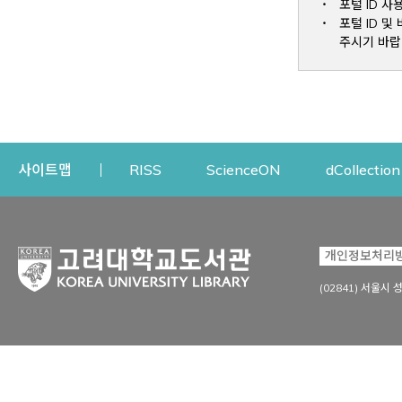
포털 ID 사
포털 ID 
주시기 바랍
Opens a new window
Opens a new win
사이트맵
RISS
ScienceON
dCollection
자료이용
연구지원
개인정보처리
Open
자료찾기
연구지원 서비스
(02841) 서울시 
상세검색
정보이용교육
강의수업자료
학술지 등재/평가 정보
데이터베이스
투고 저널 추천
전자저널
연구 동향 분석
전자책·이러닝
오픈액세스 출판 지원