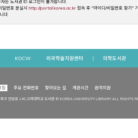
용자는 도서관 ID 로그인이 불가합니다.
Opens a new window
및 비밀번호 분실시
http://portal.korea.ac.kr
접속 후 "아이디/비밀번호 찾기" 
니다.
dow
Opens a new window
Opens a new window
Opens a new window
Open
KOCW
외국학술지원센터
의학도서관
시설이용
커뮤니티
Opens a new
방침
주요 전화번호
찾아오는 길
개관시간
원격지원
s a new window
시설찾기
도서관 소식
성북구 안암로 145 고려대학교 도서관 © KOREA UNIVERSITY LIBRARY ALL RIGHTS R
Opens a new window
시설·좌석 예약·현황
공지사항
중앙도서관
보도자료
중앙도서관(대학원)
홍보자료
학술정보관(CDL)
현황·통계
과학도서관
FAQ & QnA