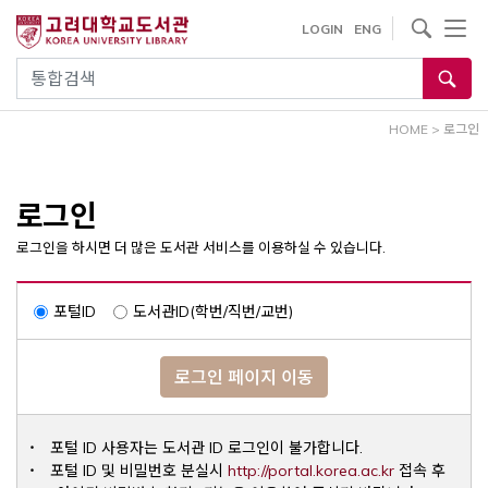
내
사이트내 검색
LOGIN
ENG
용
으
통합검색
로
건
HOME
>
로그인
너
뛰
기
로그인
로그인을 하시면 더 많은 도서관 서비스를 이용하실 수 있습니다.
포털ID
도서관ID(학번/직번/교번)
로그인 페이지 이동
포털 ID 사용자는 도서관 ID 로그인이 불가합니다.
Opens a ne
포털 ID 및 비밀번호 분실시
http://portal.korea.ac.kr
접속 후