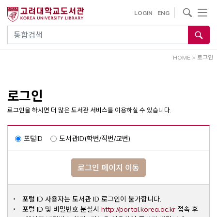
내
사이트내 검색
LOGIN
ENG
용
으
통합검색
로
건
HOME
>
로그인
너
뛰
기
로그인
로그인을 하시면 더 많은 도서관 서비스를 이용하실 수 있습니다.
포털ID
도서관ID(학번/직번/교번)
로그인 페이지 이동
포털 ID 사용자는 도서관 ID 로그인이 불가합니다.
Opens a ne
포털 ID 및 비밀번호 분실시
http://portal.korea.ac.kr
접속 후