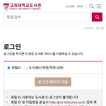
내
사이트내 검색
LOGIN
ENG
용
으
통합검색
로
건
HOME
>
로그인
너
뛰
기
로그인
로그인을 하시면 더 많은 도서관 서비스를 이용하실 수 있습니다.
포털ID
도서관ID(학번/직번/교번)
로그인 페이지 이동
포털 ID 사용자는 도서관 ID 로그인이 불가합니다.
Opens a ne
포털 ID 및 비밀번호 분실시
http://portal.korea.ac.kr
접속 후