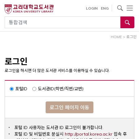
내
사이트내 검색
LOGIN
ENG
용
으
통합검색
로
건
HOME
>
로그인
너
뛰
기
로그인
로그인을 하시면 더 많은 도서관 서비스를 이용하실 수 있습니다.
포털ID
도서관ID(학번/직번/교번)
로그인 페이지 이동
포털 ID 사용자는 도서관 ID 로그인이 불가합니다.
Opens a ne
포털 ID 및 비밀번호 분실시
http://portal.korea.ac.kr
접속 후