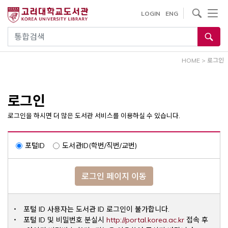
내
사이트내 검색
LOGIN
ENG
용
으
통합검색
로
건
HOME
>
로그인
너
뛰
기
로그인
로그인을 하시면 더 많은 도서관 서비스를 이용하실 수 있습니다.
포털ID
도서관ID(학번/직번/교번)
로그인 페이지 이동
포털 ID 사용자는 도서관 ID 로그인이 불가합니다.
Opens a ne
포털 ID 및 비밀번호 분실시
http://portal.korea.ac.kr
접속 후