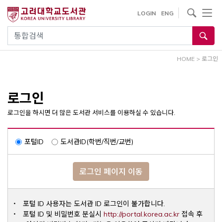
내
사이트내 검색
LOGIN
ENG
용
으
통합검색
로
건
HOME
>
로그인
너
뛰
기
로그인
로그인을 하시면 더 많은 도서관 서비스를 이용하실 수 있습니다.
포털ID
도서관ID(학번/직번/교번)
로그인 페이지 이동
포털 ID 사용자는 도서관 ID 로그인이 불가합니다.
Opens a ne
포털 ID 및 비밀번호 분실시
http://portal.korea.ac.kr
접속 후