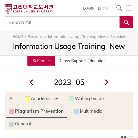
내
사이트내 검색
LOGIN
한국어
용
으
통합검색
로
건
HOME
>
Research
>
Information Usage Training_New
>
Schedule
너
Information Usage Training_New
뛰
기
Schedule
Class Support Education
.
All
Academic DB
Writing Giuide
Plagiarism Prevention
Multimedia
General