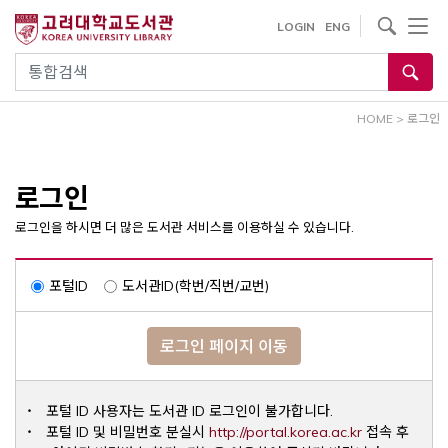
내
사이트내 검색
LOGIN
ENG
용
으
통합검색
로
건
HOME
>
로그인
너
뛰
기
로그인
로그인을 하시면 더 많은 도서관 서비스를 이용하실 수 있습니다.
포털ID
도서관ID(학번/직번/교번)
로그인 페이지 이동
포털 ID 사용자는 도서관 ID 로그인이 불가합니다.
Opens a ne
포털 ID 및 비밀번호 분실시
http://portal.korea.ac.kr
접속 후