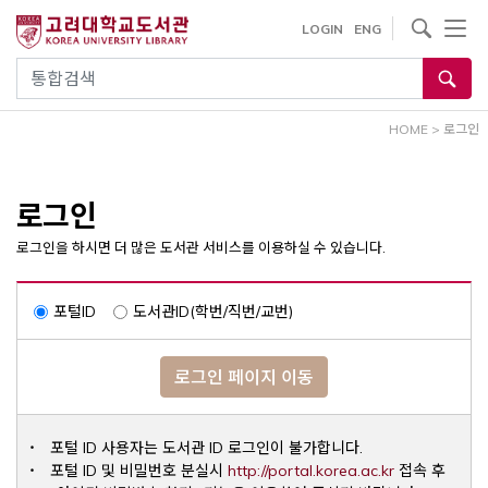
내
사이트내 검색
LOGIN
ENG
용
으
통합검색
로
건
HOME
>
로그인
너
뛰
기
로그인
로그인을 하시면 더 많은 도서관 서비스를 이용하실 수 있습니다.
포털ID
도서관ID(학번/직번/교번)
로그인 페이지 이동
포털 ID 사용자는 도서관 ID 로그인이 불가합니다.
Opens a ne
포털 ID 및 비밀번호 분실시
http://portal.korea.ac.kr
접속 후