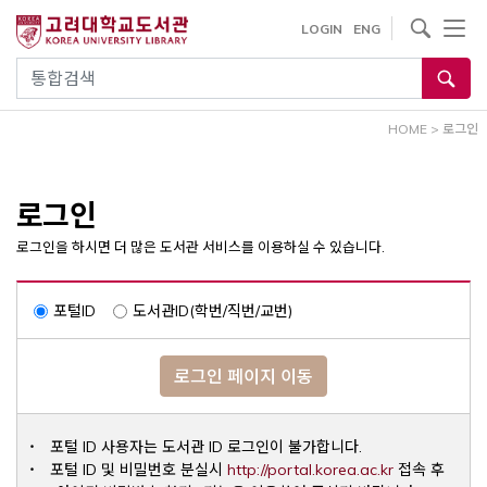
내
사이트내 검색
LOGIN
ENG
용
으
통합검색
로
건
HOME
>
로그인
너
뛰
기
로그인
로그인을 하시면 더 많은 도서관 서비스를 이용하실 수 있습니다.
포털ID
도서관ID(학번/직번/교번)
로그인 페이지 이동
포털 ID 사용자는 도서관 ID 로그인이 불가합니다.
Opens a ne
포털 ID 및 비밀번호 분실시
http://portal.korea.ac.kr
접속 후