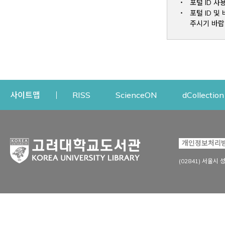
포털 ID 사
포털 ID 
주시기 바랍
Opens a new window
Opens a new win
사이트맵
RISS
ScienceON
dCollection
자료이용
연구지원
개인정보처리
Open
자료찾기
연구지원 서비스
(02841) 서울시 
상세검색
정보이용교육
강의수업자료
학술지 등재/평가 정보
데이터베이스
투고 저널 추천
전자저널
연구 동향 분석
전자책·이러닝
오픈액세스 출판 지원