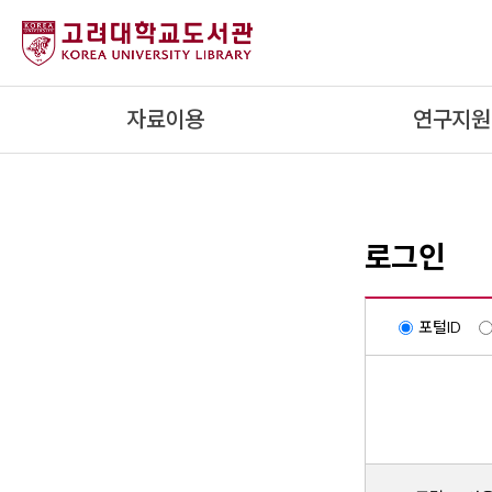
내
용
으
로
자료이용
연구지원
건
너
뛰
기
로그인
포털ID