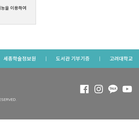
기능을 이용하여
s a new window
Opens a new window
Opens a new windo
Op
세종학술정보원
도서관 기부기증
고려대학교
나의공간
Opens a new window
Opens a new 
Opens a
Op
 window
내정보
ESERVED.
내서재
개인공지
이용자정보 관리
연회비·이용증
이용현황