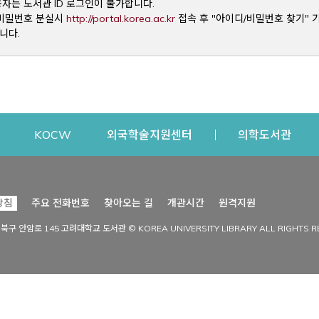
용자는 도서관 ID 로그인이 불가합니다.
Opens a new window
및 비밀번호 분실시
http://portal.korea.ac.kr
접속 후 "아이디/비밀번호 찾기" 
니다.
dow
Opens a new window
Opens a new window
Opens a new window
Open
KOCW
외국학술지원센터
의학도서관
시설이용
커뮤니티
Opens a new
방침
주요 전화번호
찾아오는 길
개관시간
원격지원
s a new window
시설찾기
도서관 소식
성북구 안암로 145 고려대학교 도서관 © KOREA UNIVERSITY LIBRARY ALL RIGHTS R
Opens a new window
시설·좌석 예약·현황
공지사항
중앙도서관
보도자료
중앙도서관(대학원)
홍보자료
학술정보관(CDL)
현황·통계
과학도서관
FAQ & QnA